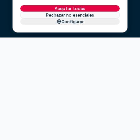
Aceptar todas
Rechazar no esenciales
Configurar
EL PROBLEMA
No te faltan clientes.
Te falta un
.
sistema
Haces anuncios, pero no sabes si funcionan.
Tienes una web bonita, pero no convierte.
Envías correos cuando puedes, no cuando debes.
"¿Entrarán clientes este mes?"