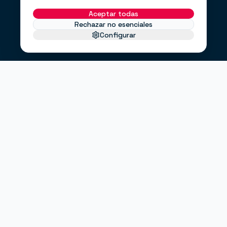
Aceptar todas
Rechazar no esenciales
Configurar
EL PROBLEMA
No te faltan clientes.
Te falta un
.
sistema
Haces anuncios, pero no sabes si funcionan.
Tienes una web bonita, pero no convierte.
Envías correos cuando puedes, no cuando debes.
"¿Entrarán clientes este mes?"