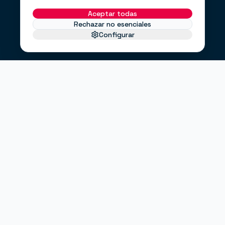
Aceptar todas
Rechazar no esenciales
Configurar
EL PROBLEMA
No te faltan clientes.
Te falta un
.
sistema
Haces anuncios, pero no sabes si funcionan.
Tienes una web bonita, pero no convierte.
Envías correos cuando puedes, no cuando debes.
"¿Entrarán clientes este mes?"