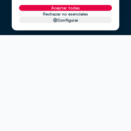
Aceptar todas
Rechazar no esenciales
Configurar
EL PROBLEMA
No te faltan clientes.
Te falta un
.
sistema
Haces anuncios, pero no sabes si funcionan.
Tienes una web bonita, pero no convierte.
Envías correos cuando puedes, no cuando debes.
"¿Entrarán clientes este mes?"