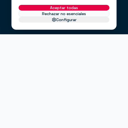
Aceptar todas
Rechazar no esenciales
Configurar
EL PROBLEMA
No te faltan clientes.
Te falta un
.
sistema
Haces anuncios, pero no sabes si funcionan.
Tienes una web bonita, pero no convierte.
Envías correos cuando puedes, no cuando debes.
"¿Entrarán clientes este mes?"