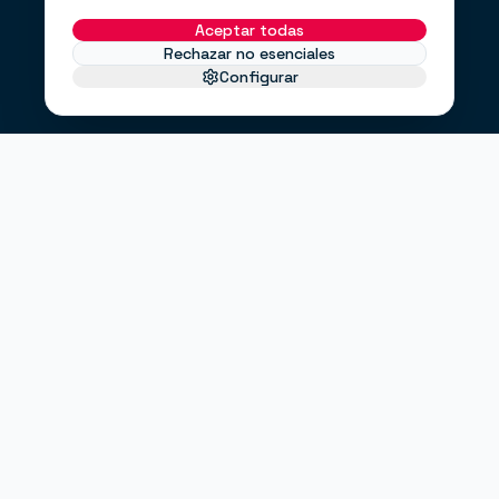
Aceptar todas
Rechazar no esenciales
Configurar
EL PROBLEMA
No te faltan clientes.
Te falta un
.
sistema
Haces anuncios, pero no sabes si funcionan.
Tienes una web bonita, pero no convierte.
Envías correos cuando puedes, no cuando debes.
"¿Entrarán clientes este mes?"