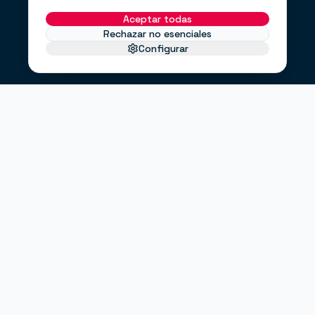
Aceptar todas
Rechazar no esenciales
Configurar
EL PROBLEMA
No te faltan clientes.
Te falta un
.
sistema
Haces anuncios, pero no sabes si funcionan.
Tienes una web bonita, pero no convierte.
Envías correos cuando puedes, no cuando debes.
"¿Entrarán clientes este mes?"