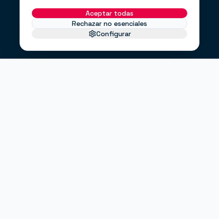
Aceptar todas
Rechazar no esenciales
Configurar
EL PROBLEMA
No te faltan clientes.
Te falta un
.
sistema
Haces anuncios, pero no sabes si funcionan.
Tienes una web bonita, pero no convierte.
Envías correos cuando puedes, no cuando debes.
"¿Entrarán clientes este mes?"