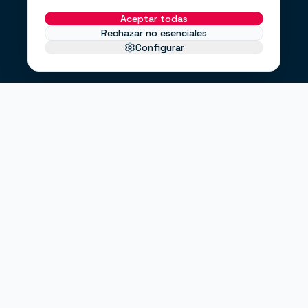
Aceptar todas
Rechazar no esenciales
Configurar
EL PROBLEMA
No te faltan clientes.
Te falta un
.
sistema
Haces anuncios, pero no sabes si funcionan.
Tienes una web bonita, pero no convierte.
Envías correos cuando puedes, no cuando debes.
"¿Entrarán clientes este mes?"