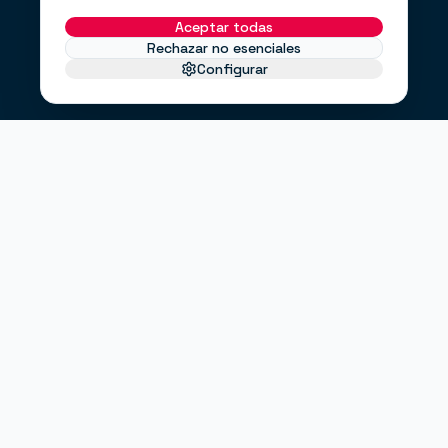
Aceptar todas
Rechazar no esenciales
Configurar
EL PROBLEMA
No te faltan clientes.
Te falta un
.
sistema
Haces anuncios, pero no sabes si funcionan.
Tienes una web bonita, pero no convierte.
Envías correos cuando puedes, no cuando debes.
"¿Entrarán clientes este mes?"