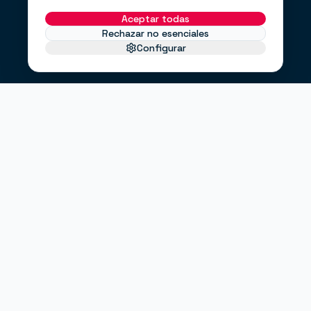
Aceptar todas
Rechazar no esenciales
Configurar
EL PROBLEMA
No te faltan clientes.
Te falta un
.
sistema
Haces anuncios, pero no sabes si funcionan.
Tienes una web bonita, pero no convierte.
Envías correos cuando puedes, no cuando debes.
"¿Entrarán clientes este mes?"