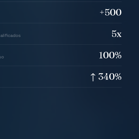
+500
5x
alificados
100%
so
↑ 340%