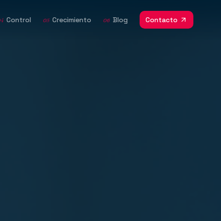
Control
Crecimiento
Blog
Contacto
04
05
06