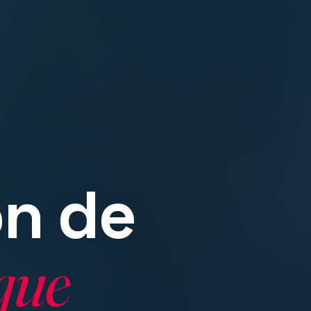
n de
que