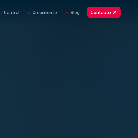
Control
Crecimiento
Blog
Contacto
04
05
06