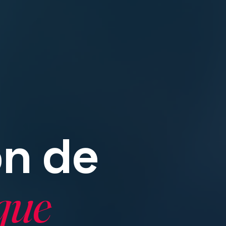
n de
que