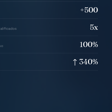
+500
5x
alificados
100%
so
↑ 340%