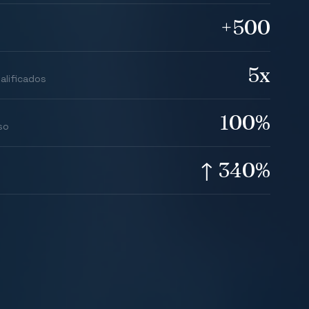
+500
5x
alificados
100%
so
↑ 340%