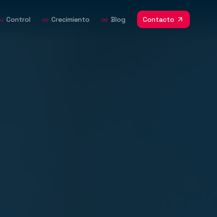
Control
Crecimiento
Blog
Contacto
04
05
06