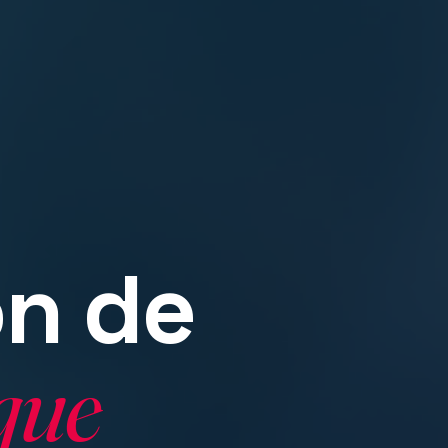
n de
que