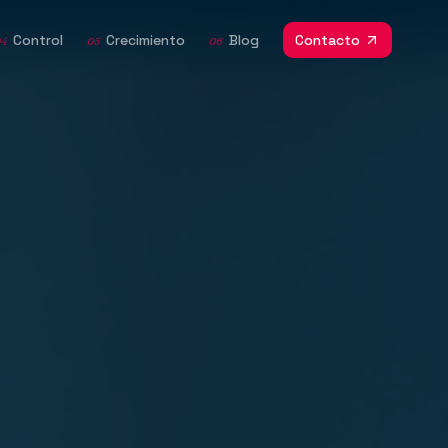
Control
Crecimiento
Blog
Contacto
04
05
06