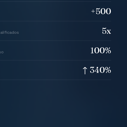
+500
5x
alificados
100%
so
↑ 340%