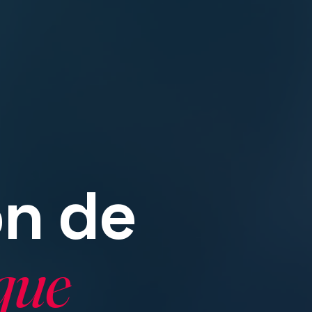
n de
que